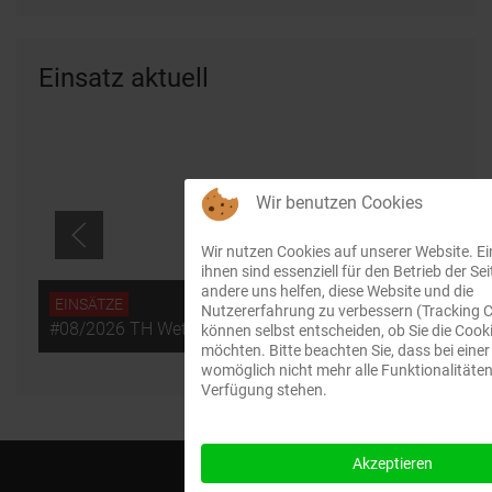
Einsatz aktuell
Wir benutzen Cookies
Wir nutzen Cookies auf unserer Website. Ei
ihnen sind essenziell für den Betrieb der Se
andere uns helfen, diese Website und die
EINSÄTZE
Nutzererfahrung zu verbessern (Tracking C
#08/2026 TH Wetter
können selbst entscheiden, ob Sie die Cook
möchten. Bitte beachten Sie, dass bei eine
womöglich nicht mehr alle Funktionalitäten 
Verfügung stehen.
Akzeptieren